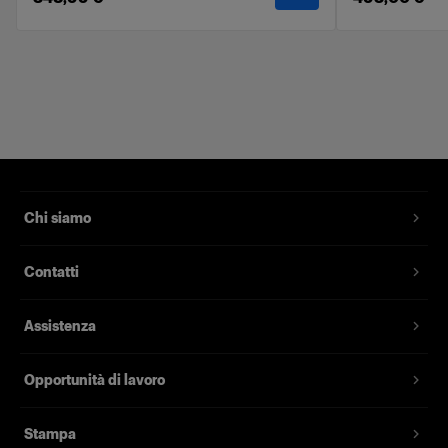
Caratteristiche
Ammorbidisce e uniforma la luce.
Attacchi in velcro per un setup rapido e
semplice.
Realizzato con materiali di alta qualità.
Chi siamo
Provvisto di custodia morbida con etichetta.
Compatibile con la linea softbox Profoto. Non
Contatti
può essere utilizzato con le gamme RFi, OCF e
Clic Softbox.
Assistenza
Il kit comprende un diffusore anteriore e uno
interno.
Opportunità di lavoro
Stampa