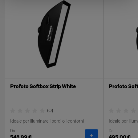
selezionare diversi livelli di morbidezza. I
diffusori sono progettati per ammorbidire la luce
e creare una distribuzione più uniforme, che
riduce le ombre dure e crea un aspetto bello e
naturale. Il diffusore può essere utilizzato anche
in qualità di filtro a densità neutra se, per
esempio, si sta lavorando con aperture basse o
esposizioni lunghe.
I diversi diffusori vanno da 0,5 f-stop, che
fornisce una luce leggermente più morbida, fino
a 1,5 f-stop, che crea una morbidezza con
Profoto Softbox Strip White
Profoto Soft
maggiori effetti sulla luce. Tutti i diffusori sono
semplici da installare e rimuovere e consentono
di passare rapidamente da un’impostazione
(
0
)
all’altra.
Ideale per illuminare i bordi o i contorni
Ideale per illum
Nota: tutti i softbox Profoto sono dotati di
Da
Da
diffusore 1 f-stop.
-
Profoto Softbox Str
548,99 €
495,00 €