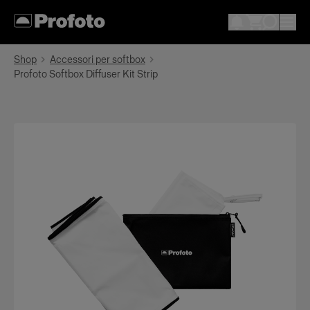
Shop
Accessori per softbox
Profoto Softbox Diffuser Kit Strip