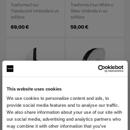
Trasforma il tuo
Trasforma il tuo White o
Translucent Umbrella in un
Silver Umbrella in un
softbox
softbox
69,00 €
59,00 €
This website uses cookies
ACCESSORI PER OMBRELLI
ACCESSORI PER OMBRELLI
We use cookies to personalise content and ads, to
Umbrella M
Umbrella M Diffuser
provide social media features and to analyse our traffic.
Backpanel
We also share information about your use of our site with
(
2
)
(
3
)
our social media, advertising and analytics partners who
may combine it with other information that you’ve
Trasforma il tuo
Trasforma il tuo White o