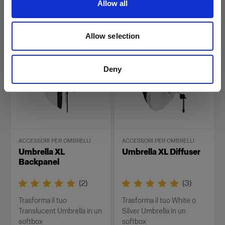
Allow all
softbox
softbox
49,00 €
39,00 €
Allow selection
Deny
ACCESSORI PER OMBRELLI
ACCESSORI PER OMBRELLI
Umbrella XL
Umbrella XL Diffuser
Backpanel
(
2
)
(
3
)
Trasforma il tuo
Trasforma il tuo White o
Translucent Umbrella in un
Silver Umbrella in un
softbox
softbox