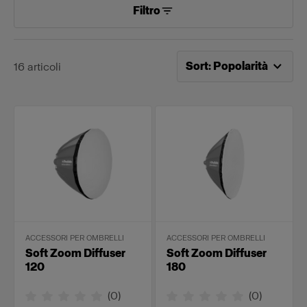
Filtro
Ordinamento attuale per
P
Sort
:
Popolarità
16
articoli
ACCESSORI PER OMBRELLI
ACCESSORI PER OMBRELLI
Soft Zoom Diffuser
Soft Zoom Diffuser
120
180
(
0
)
(
0
)