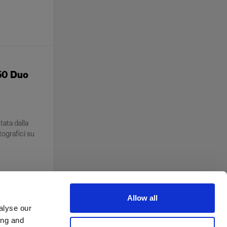
50 Duo
ata dalla
tografici su
Allow all
alyse our
ing and