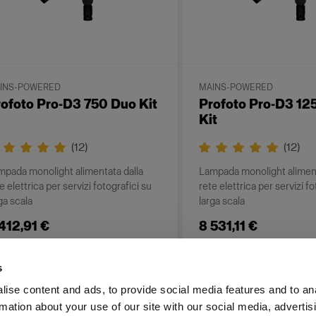
INS-POWERED
MAINS-POWERED
ofoto Pro-D3 750 Duo Kit
Profoto Pro-D3 12
Kit
(
12
)
(
12
)
mpada monolight alimentata dalla
Lampada monolight aliment
e elettrica per servizi fotografici su
rete elettrica per servizi fo
ga scala
larga scala
412,91 €
8 531,11 €
s
ise content and ads, to provide social media features and to an
rmation about your use of our site with our social media, advertis