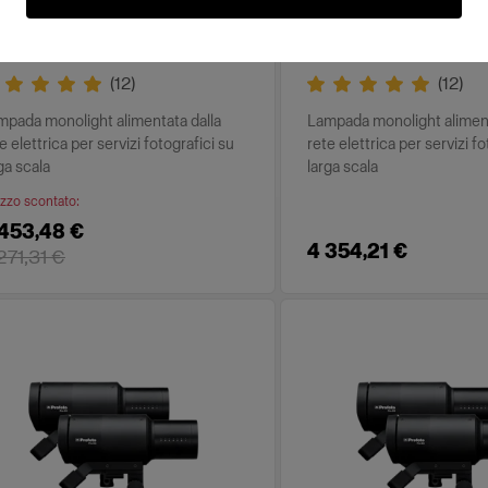
rofoto Pro-D3 750 - Demo
Profoto Pro-D3 12
it
(
12
)
(
12
)
mpada monolight alimentata dalla
Lampada monolight aliment
e elettrica per servizi fotografici su
rete elettrica per servizi fo
ga scala
larga scala
zzo scontato
:
 453,48 €
4 354,21 €
271,31 €