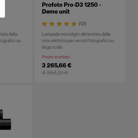
50
Profoto Pro-D3 1250 -
Demo unit
(
12
)
ata dalla
Lampada monolight alimentata dalla
tografici su
rete elettrica per servizi fotografici su
larga scala
Prezzo scontato
:
3 265,66 €
4 354,21 €