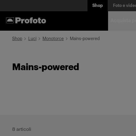
Shop
Foto e vide
Acquista p
Shop
Luci
Monotorce
Mains-powered
Mains-powered
8
articoli