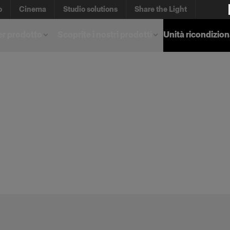
o
Cinema
Studio solutions
Share the Light
er prodotto
Scoprite i nostri prodotti
Unità ricondizio