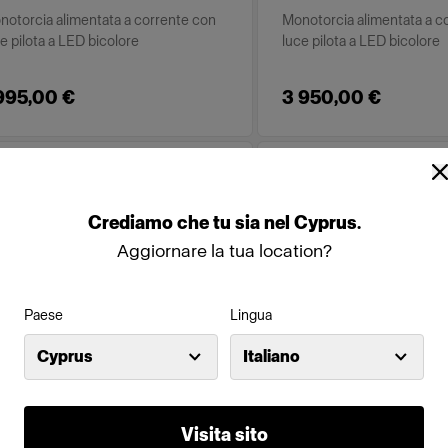
notorcia alimentata a corrente con
Monotorcia alimentata a c
e pilota a LED bicolore
luce pilota a LED bicolore
995,00 €
3 950,00 €
mo
Crediamo
che
tu
sia
nel
Cyprus
.
Aggiornare la tua location?
Paese
Lingua
Cyprus
Italiano
Visita sito
INS-POWERED
MAINS-POWERED