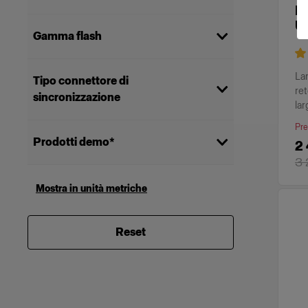
P
750
(
3
)
Un
Gamma flash
1250
(
3
)
500
(
2
)
Monotorcia
(
8
)
La
Tipo connettore di
ret
sincronizzazione
lar
3,5 mm
(
8
)
Pre
Prodotti demo*
2
3 
Mostra solo prodotti demo
(
2
)
Mostra in unità metriche
*Articoli ricondizionati, usati in
precedenza per le dimostrazioni.
Reset
Tutte le vendite di demo sono
definitive.