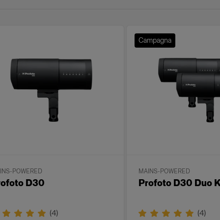
Campagna
INS-POWERED
MAINS-POWERED
rofoto D30
Profoto D30 Duo K
(
4
)
(
4
)