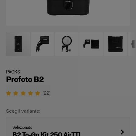
PACKS
Profoto B2
(
22
)
Scegli variante:
Selezionato
B2 To-Go Kit 250 AirTTL