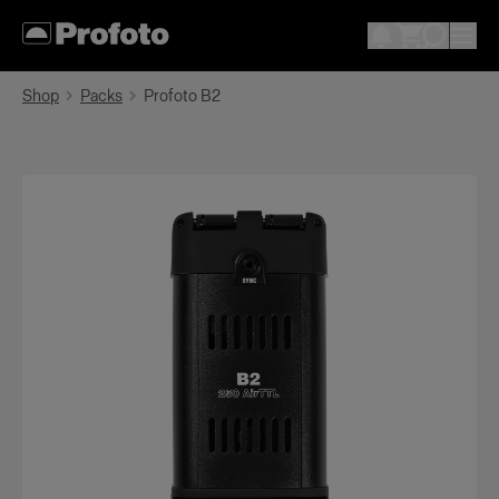
Shop
Packs
Profoto B2