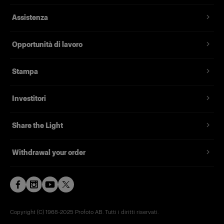
Visualizza dettagli
Assistenza
1x
Opportunità di lavoro
PACKS
Stampa
USB Cable 2.0 Type A to Micro B
Investitori
Share the Light
Withdrawal your order
Copyright (C) 1968-2025 Profoto AB. Tutti i diritti riservati.