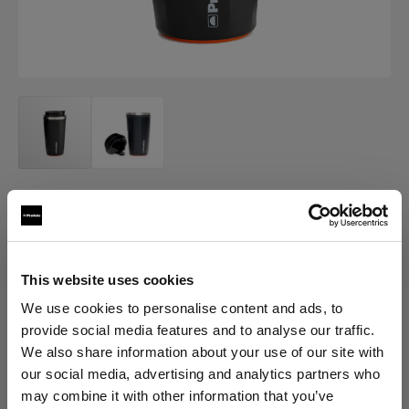
MERCH
Profoto No Spill Mug
(
0
)
This website uses cookies
We use cookies to personalise content and ads, to
provide social media features and to analyse our traffic.
Scegli variante:
We also share information about your use of our site with
our social media, advertising and analytics partners who
Selezionato
may combine it with other information that you’ve
Profoto No Spill Mug