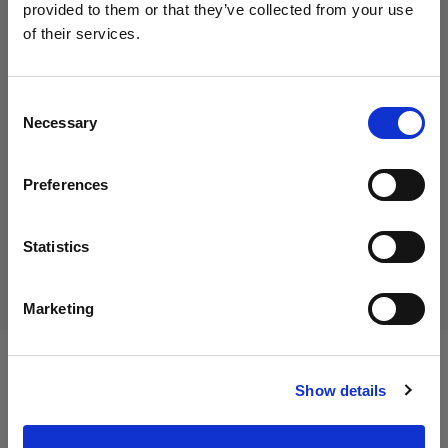
provided to them or that they’ve collected from your use
of their services.
Crediamo
che
tu
sia
nel
Cyprus
.
29,00 €
Aggiornare la tua location?
IVA inclusa
Consent
Necessary
24,37 €
IVA esclusa
Disponibile
Selection
Paese
Aggiungi al carrello
Preferences
Cyprus
Lingua
Statistics
Consegna e restituzione
Italiano
Marketing
Visita sito
Specifiche:
Show details