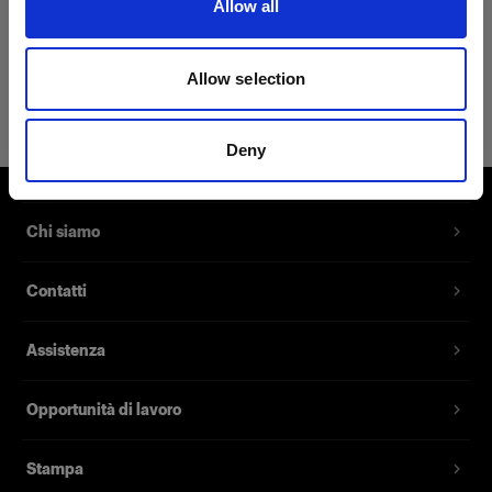
Allow all
Dettagli sul prodotto
Allow selection
Profoto No Spill Mug
La tazza antiribaltamento mantiene le
Deny
bevande al caldo
Codice prodotto
:
510010
Chi siamo
Con la nostra nuova No Spill Mug provi le
Contatti
funzionalità avanzate dei nostri contenitori per
bevande. Aderisce perfettamente alle superfici
Assistenza
piane, mantiene la temperatura fino a 6 ore
(massimo 50 °C) e ha l'interno e l'esterno in
acciaio inossidabile, caratteristiche che la
Opportunità di lavoro
rendono l'accessorio versatile per eccellenza.
Stampa