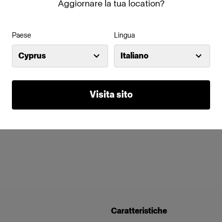
Aggiornare la tua location?
Paese
Lingua
Cyprus
Italiano
Visita sito
Caratteristiche