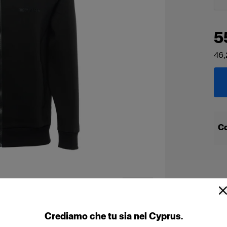
5
46,
Co
Crediamo
che
tu
sia
nel
Cyprus
.