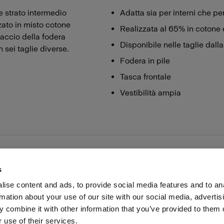
 strato intermedio
Adatta sia per interni che per
zzato in misto cotone
Realizzata al 65% in cotone 
raccio della fodera
Disponibile nelle taglie dall
 sei taglie diverse.
Fodera in pile
Tasca frontale
Vestibilità ampia
s
ise content and ads, to provide social media features and to an
rmation about your use of our site with our social media, advertis
voro
Stampa
Investitori
Share the Light
Withdrawal
 combine it with other information that you’ve provided to them o
 use of their services.