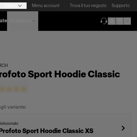
Italiano
Menu account
Trova il tuo negozio
Supporto
nate
Academy
(si apre in una 
RCH
rofoto Sport Hoodie Classic
gli variante:
Selezionato
Profoto Sport Hoodie Classic XS