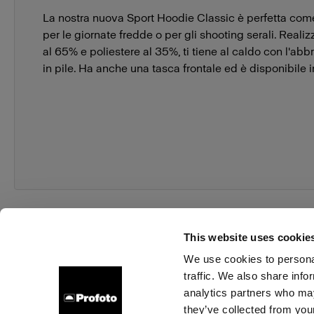
La nostra nuova Sport Hoodie Classic è perfetta come
per le giornate fredde o per gli shooting serali. Reali
al 65% e poliestere al 35%, ti tiene al caldo con l'abb
in pile. Ha anche una tasca frontale ed è disponibile in
This website uses cookie
We use cookies to personal
traffic. We also share info
Chi siamo
Contatti
Assistenza
Opportunità di la
analytics partners who may
they’ve collected from your