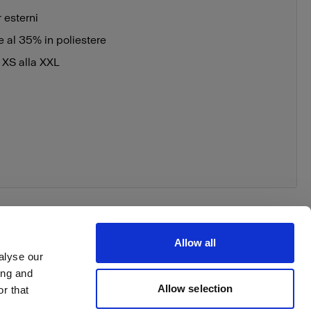
 esterni
e al 35% in poliestere
a XS alla XXL
Allow all
alyse our
ing and
 your order
Allow selection
r that