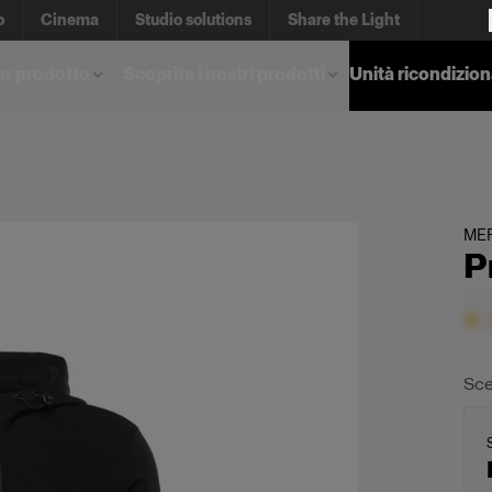
o
Cinema
Studio solutions
Share the Light
er prodotto
Scoprite i nostri prodotti
Unità ricondizio
ME
P
Sce