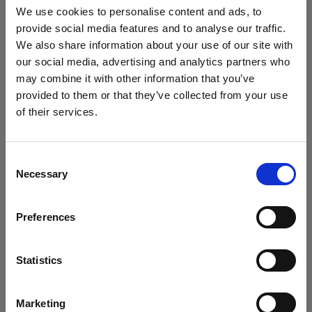
Profoto B10
We use cookies to personalise content and ads, to
provide social media features and to analyse our traffic.
Profoto B10X & B10X Plus
We also share information about your use of our site with
our social media, advertising and analytics partners who
Profoto B10 Plus
may combine it with other information that you’ve
provided to them or that they’ve collected from your use
Profoto Pro-B3
of their services.
Mostra tutti i prodotti
Crediamo
che
tu
sia
nel
Cyprus
.
Profoto B1X
Aggiornare la tua location?
Consent
Necessary
Selection
Profoto B1
Paese
Flash on-camera
Preferences
Cyprus
Specifiche:
Profoto A10
Lingua
Statistics
Profoto A1
Italiano
Marketing
Dettagli sul prodotto