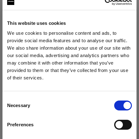
Clic Color Correction Kit
Clic CTO Kit
This website uses cookies
We use cookies to personalise content and ads, to
Griglie
provide social media features and to analyse our traffic.
We also share information about your use of our site with
Clic Grid Kit
our social media, advertising and analytics partners who
Mostra tutti i prodotti
may combine it with other information that you’ve
Others
provided to them or that they’ve collected from your use
of their services.
Profoto Clic Dome
Crediamo
che
tu
sia
nel
Cyprus
.
Aggiornare la tua location?
Consent
Necessary
Selection
Paese
Specifiche:
Preferences
Cyprus