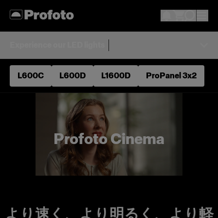
Experience our LED lights
L600C
L600D
L1600D
ProPanel 3x2
Profoto Cinema
より速く、より明るく、より軽