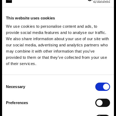
This website uses cookies
We use cookies to personalise content and ads, to
provide social media features and to analyse our traffic.
We also share information about your use of our site with
our social media, advertising and analytics partners who
may combine it with other information that you’ve
provided to them or that they’ve collected from your use
無限の創造性の世界へ
of their services.
世界的に有名なProfotoのライトシェーピングシス
Cyprus
にお住まいであると思われます。
テムは、映画制作者のために50種類以上のモディ
地域を変更しますか？
ファイアーを提供しています。ソフトボックス、
Consent
Necessary
ソフトズームリフレクター、ビューティーディッ
Selection
国
シュ、ハードリフレクターなど。
Preferences
Cyprus
Profotoライトシェーピングシステムを見