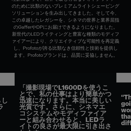
のために比類のないプレミアムライトシェーピング
ソリューションを生み出してきました。そして今、
この卓越したレガシーを、シネマの世界と業界屈指
のGafferやDPにお届けできるようになりました。
新世代のLEDライティングと豊富な種類のモディフ
ァイアーにより、クリエイティブな可能性を再定義
し、Profotoが誇る比類なき信頼性と技術を提供し
ます。Profotoブランドは、品質に妥協しません。
「撮影現場でL1600Dを使うこ
とで、私の仕事はより簡単かつ
“Th
らし
迅速になります。本当に美しい
goi
ラ
光質です。さらに、シネマエ
wor
コシステムやモディファイア
tha
ーと組み合わせると、LEDラ
dif
イトの良さが最大限に引き出さ