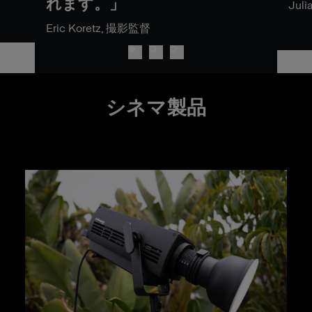
れます。」
Juli
Eric Koretz, 撮影監督
シネマ製品