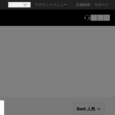
日本語
アカウントメニュー
店舗検索
サポート
（新しいタブで
次で並べ替え：
人気
Sort
:
人気