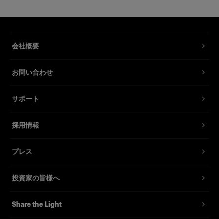
D4ジェネレーターをダストから保護
製品番号
:
100281
会社概要
テイラーメイドのD4用ダストカバーは、保管時に
D4を保護します。このカバーは、ジェネレーター
お問い合わせ
の通風口にダストが溜まるリスクを最小限に抑え
ます。
サポート
素材は高級ナイロン製で、前面には電源ケーブル
や小型アクセサリーを収納できるポケットが付い
採用情報
ています。
プレス
特長
投資家の皆様へ
D4スタジオジェネレーターを保護
Share the Light
高級ナイロン製