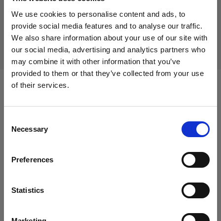
生産中止の製品
We use cookies to personalise content and ads, to
本製品は生産中止になりましたので、ご購入いただけませ
provide social media features and to analyse our traffic.
ん。詳しくは当社までお問い合わせください。
We also share information about your use of our site with
our social media, advertising and analytics partners who
may combine it with other information that you’ve
provided to them or that they’ve collected from your use
of their services.
次に対応：
Cyprus
にお住まいであると思われます。
地域を変更しますか？
Consent
Necessary
Selection
Packs
国
D4
Preferences
Cyprus
言語
Statistics
日本語
Marketing