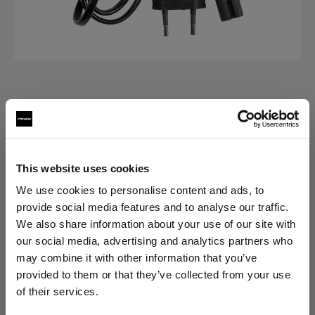
POWER CABLES
電源ケーブル C7
(
0
)
This website uses cookies
We use cookies to personalise content and ads, to
バリエーションを選択：
provide social media features and to analyse our traffic.
We also share information about your use of our site with
選択済み
our social media, advertising and analytics partners who
電源ケーブル C7 EUR
may combine it with other information that you’ve
provided to them or that they’ve collected from your use
of their services.
Cyprus
にお住まいであると思われます。