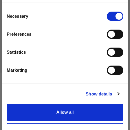
19,00 €
地域を変更しますか？
消費税込み
Consent
15,97 €
消費税抜き
在庫あり
Necessary
Selection
国
カートに追加する
Preferences
Cyprus
言語
Statistics
配送と返品
日本語
Marketing
サイトにアクセス
仕様：
Show details
Allow all
製品情報