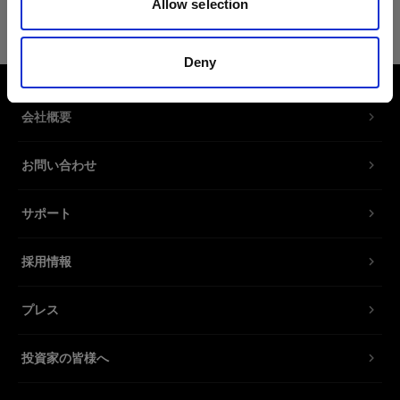
Allow selection
電源ケーブル C7 EUR
バッテリーチャージャー 2.8A/4.5A用
Deny
電源ケーブル
製品番号
:
102531
会社概要
バッテリーチャージャー 2.8Aおよびバッテリーチ
お問い合わせ
ャージャー 4.5A用スペア電源ケーブル。さまざま
な規格の各種ソケットで使用できます。
サポート
特長
採用情報
プレス
投資家の皆様へ