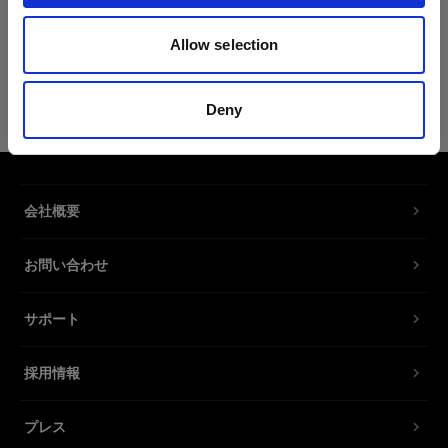
製品情報
Allow selection
電源ケーブル C7 UK
Deny
バッテリーチャージャー 2.8A/4.5A用
電源ケーブル
製品番号
:
102535
会社概要
バッテリーチャージャー 2.8Aおよびバッテリーチ
お問い合わせ
ャージャー 4.5A用スペア電源ケーブル。さまざま
な規格の各種ソケットで使用できます。
サポート
特長
採用情報
プレス