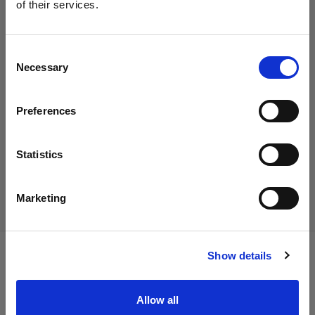
of their services.
Cyprus
にお住まいであると思われます。
地域を変更しますか？
Consent
19,00 €
Necessary
消費税込み
Selection
国
15,97 €
消費税抜き
在庫あり
Preferences
Cyprus
カートに追加する
言語
Statistics
日本語
配送と返品
Marketing
サイトにアクセス
Show details
仕様：
Allow all