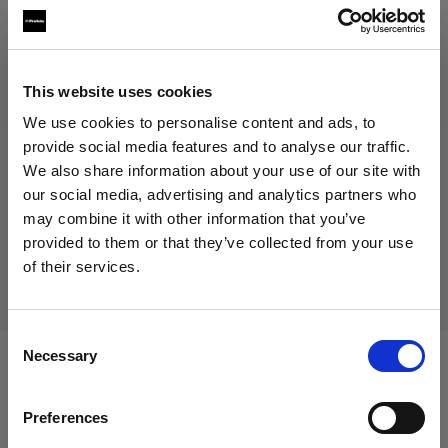
329,00 €
This website uses cookies
消費税込み
We use cookies to personalise content and ads, to
276,47 €
消費税抜き
在庫あり
provide social media features and to analyse our traffic.
We also share information about your use of our site with
カートに追加する
our social media, advertising and analytics partners who
may combine it with other information that you’ve
provided to them or that they’ve collected from your use
配送と返品
of their services.
Cyprus
にお住まいであると思われます。
地域を変更しますか？
Consent
Necessary
Selection
国
次に対応：
Preferences
Cyprus