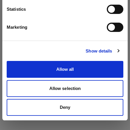
Mains-powered
言語
Statistics
D2
日本語
Marketing
サイトにアクセス
Show details
Allow all
Allow selection
Deny