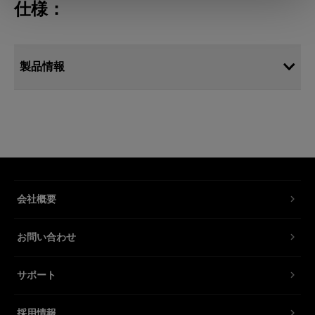
仕様：
製品情報
D2 500/1000用フラッシュチューブ
D2用標準交換フラッシュチューブ
製品番号
:
331531
会社概要
D2用標準交換フラッシュチューブ。スタジオでの
大量撮影を除き、ほとんどの用途におすすめで
お問い合わせ
す。
サポート
特長
採用情報