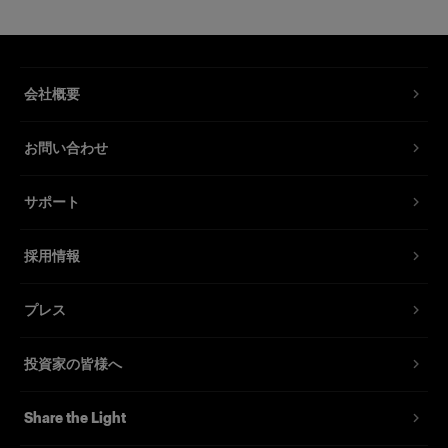
Proデイライト AirおよびProタングス
テン Air用フロストグラスカバー
製品番号
:
101542
会社概要
Proデイライト200/400/800 AirおよびProタング
お問い合わせ
ステン Air用フロストグラスカバー。フロスト加
工により光がなめらかに拡散するため、ほとんど
サポート
のProfotoのライトシェーピングツールによく合い
ます。
採用情報
特長
プレス
投資家の皆様へ
Share the Light