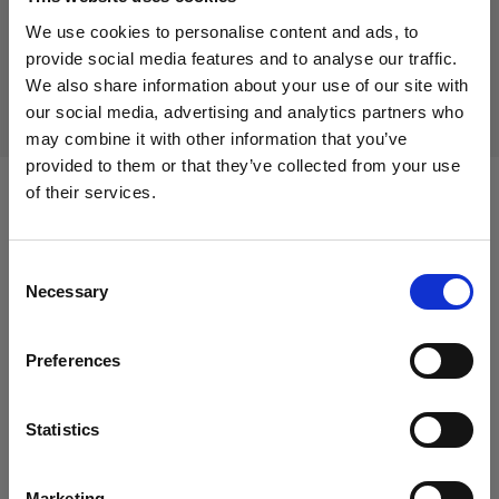
生産中止の製品
We use cookies to personalise content and ads, to
本製品は生産中止になりましたので、ご購入いただけませ
provide social media features and to analyse our traffic.
ん。詳しくは当社までお問い合わせください。
We also share information about your use of our site with
our social media, advertising and analytics partners who
may combine it with other information that you’ve
provided to them or that they’ve collected from your use
of their services.
次に対応：
Cyprus
にお住まいであると思われます。
地域を変更しますか？
Consent
Necessary
Selection
定常光
国
Proデイライト Air
Preferences
Cyprus
Proタングステン Air
言語
Statistics
日本語
Marketing