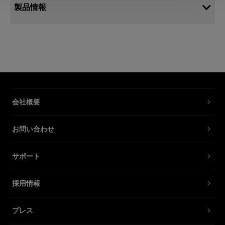
製品情報
モデリングランプ 250W/240V E11
230-240V規格のAcute/D4ヘッド用モ
デリングランプ
製品番号
:
102013
会社概要
230-240V規格のAcute/D4ヘッド用スペアモデリ
お問い合わせ
ングランプ。
サポート
特長
採用情報
プレス