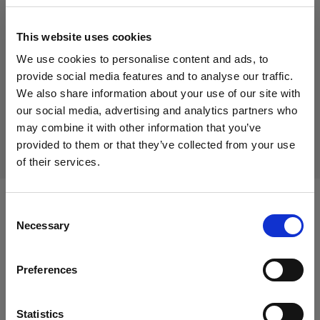
49,00 €
消費税込み
41,18 €
消費税抜き
在庫あり
This website uses cookies
We use cookies to personalise content and ads, to
カートに追加する
provide social media features and to analyse our traffic.
We also share information about your use of our site with
our social media, advertising and analytics partners who
may combine it with other information that you’ve
配送と返品
provided to them or that they’ve collected from your use
of their services.
Cyprus
にお住まいであると思われます。
地域を変更しますか？
Consent
次に対応：
Necessary
Selection
国
Preferences
Cyprus
Heads
Acute/D4 ヘッド
言語
Statistics