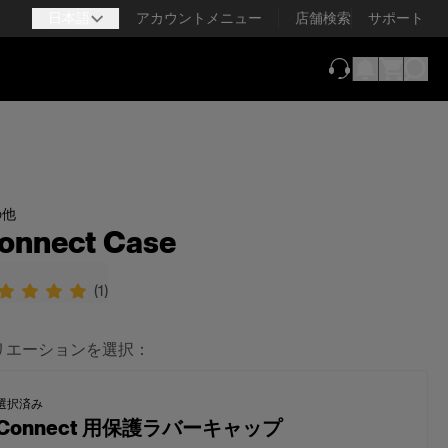
日本語
アカウントメニュー
店舗検索
サポート
（新しいタブで
の他
onnect Case
(
1
)
リエーションを選択：
選択済み
Connect 用保護ラバーキャップ