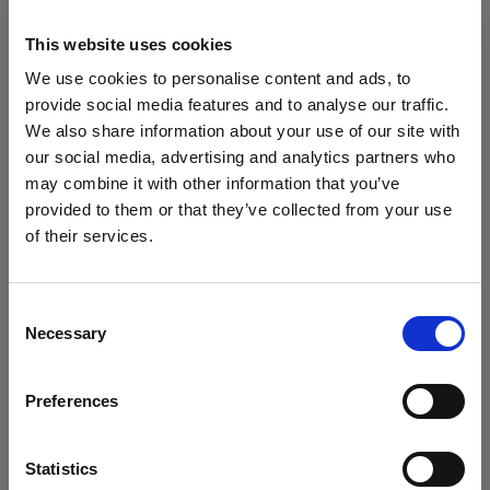
ソフトボックス用 アクセサリー
This website uses cookies
RFi スピードリングアダプター
We use cookies to personalise content and ads, to
provide social media features and to analyse our traffic.
ハードリフレクター
We also share information about your use of our site with
our social media, advertising and analytics partners who
テレズームリフレクター ホワイト
may combine it with other information that you’ve
provided to them or that they’ve collected from your use
マグナムリフレクター ホワイト
of their services.
Cyprus
にお住まいであると思われます。
ナロービームリフレクター
地域を変更しますか？
すべての製品を表示
Consent
Necessary
マグナムリフレクター
Selection
国
ズームリフレクター ホワイト
Preferences
Cyprus
PowerBeam Reflector
言語
Statistics