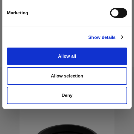
仕様：
MiniZoom Reflector
日本語
Marketing
MaxiZoomリフレクター
サイトにアクセス
製品情報
テレズームリフレクター
Show details
ズームリフレクター
Locking Set Rubbercollar
Allow all
スペアロックセット
ワイドズームリフレクター
製品番号
:
460210
ビューティーディッシュ
Allow selection
ProfotoリフレクターおよびRFi、RF、HRスピー
関連製品
ソフトライトリフレクター ホワイト
ドリングと互換性のあるラバーカラー用のスペア
Deny
ロックセット。
ソフトライトリフレクター シルバー
注意：ラバーカラー（460200）は付属しておら
ず、別売です。この製品は、OCFシリーズとは互
換性がありません。