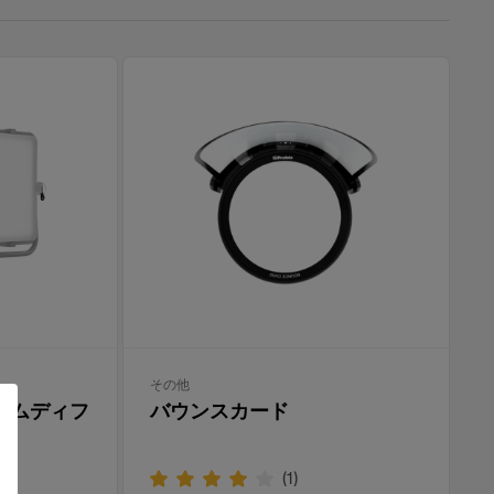
その他
用ドームディフ
バウンスカード
(
1
)