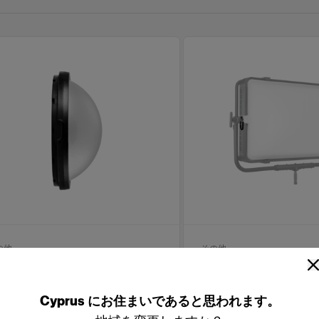
の他
その他
lic ドーム
ProPanel 3x2 
ューザー
Cyprus
にお住まいであると思われます。
(
1
)
(
0
)