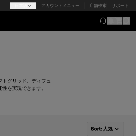
日本語
アカウントメニュー
店舗検索
サポート
（新しいタブで
フトグリッド、ディフュ
能性を実現できます。
次で並べ替え：
人気
Sort
:
人気