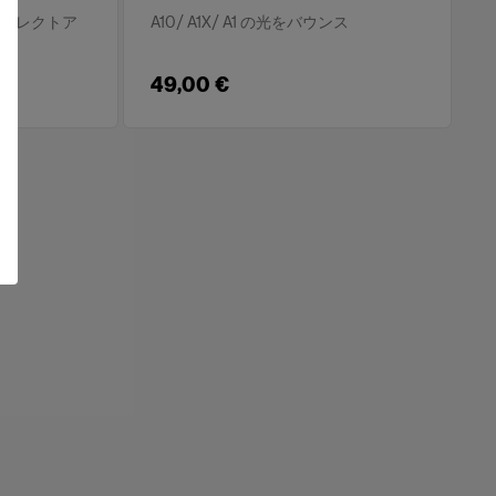
2 用ダイレクトア
A10/ A1X/ A1 の光をバウンス
ザー
49,00 €