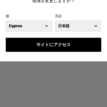
地域を変更しますか？
わらかくメリハリのある拡散光を作
Profoto ProPanel 3x
タッチメントディフュー
国
言語
9,00 €
436,73 €
Cyprus
日本語
サイトにアクセス