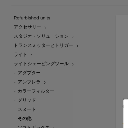
Refurbished units
アクセサリー
スタジオ・ソリューション
トランスミッターとトリガー
ライト
ライトシェーピングツール
アダプター
アンブレラ
カラーフィルター
グリッド
そ
C
スヌート
その他
ソフトボックス