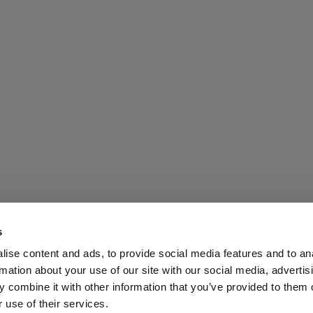
s
ise content and ads, to provide social media features and to an
rmation about your use of our site with our social media, advertis
ス
投資家の皆様へ
Share the Light
 combine it with other information that you’ve provided to them o
 use of their services.