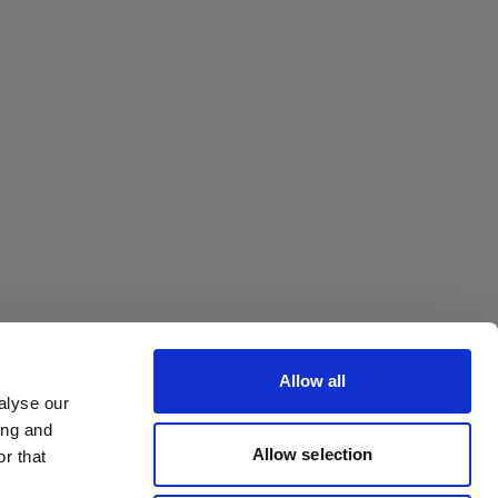
Allow all
alyse our
ing and
Allow selection
r that