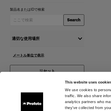
製品名またはIDで検索
Search
適切な使用場所
Stills
(
2
)
Cinema
メートル単位で表示
(
1
)
Selecting multiple categories will show
リセット
products that work for all selected
options
This website uses cookie
We use cookies to personal
traffic. We also share info
会社概要
お問い合わせ
サポート
採用情報
プレ
analytics partners who may
they’ve collected from your