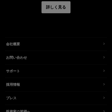
詳しく見る
Profoto A1
特長
Profoto A1X
太陽光のシェーピングや、ストロボ光の反射
人間工学に基づいた形状のハンドルで、スクリ
モノLED
ーンを簡単に折りたたんで固定可能
会社概要
Profoto L1600D (1600W)
独特な正方形型の形状
頑丈でありながら折り曲げることができるメタ
お問い合わせ
Profoto L600C (600W)
ルフレーム
高品質ファブリックを採用
サポート
Profoto L600D (600W)
ラベル付きキャリーバッグが付属
ライト
採用情報
Profoto C1 Plus
プレス
定常光
投資家の皆様へ