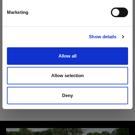
Profoto B30 (500Ws,40W)
日本語
Marketing
仕様：
Profoto B1
サイトにアクセス
B1X
Show details
製品情報
Heads
Allow all
Acute/D4 ヘッド
ダウンロード
リフレクター サンシルバー/ホワイト L
ストロボ光や日光を反射させるライト
Proツイン
Allow selection
技術仕様
シェーピングツール
ユーザーガイド
Proヘッド プラス
Deny
製品番号
:
100963
リフレクター サンシルバー/ホワイト L
最新のユーザーガイドをダウンロードする
Pro-B ヘッド プラス
リフレクターは、非常に単純な形状でありなが
ら、優れたライトシェーピング効果を持ちます。
Acute/D4 リング
ユーザーガイドへ
Overview
使いやすく、携帯性に優れ、太陽光とフラッシュ
の反射や拡散に使用できます。頑丈でありながら
Product name:
Proリング2 プラス