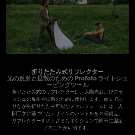
Collapsible Reflector SunSilver/White L
折りたたみ可能なメタルフレームには、人間工学
に基づいたデザインのハンドルを2個備え、リフ
Mains-powered
Product number
レクターをさまざまなポジションで簡単に固定す
100963
ることが可能です。
D1
Recommended for
Fill light for flash and natural light
ホワイトは光を最も自然に反射するので、当社で
Profoto Pro-D3
Popular applications
一番人気があり、入門用に最適なツールとなって
On-location portrait, Wedding
います。やわらかく自然な光を演出するため、太
Profoto D30
陽光が強い日の屋外ポートレートや、フラッシュ
Measurements
折りたたみ式リフレクター
を使ったスタジオ撮影時に最適です。ホワイトリ
D2
光の反射と拡散のための Profoto ライトシェ
Front diameter
フレクターから最適な効果を得るには、リフレク
ーピングツール
120 cm / 47 in
ターを被写体のかなり近くに置く必要がありま
Packs
折りたたみ式のリフレクターは、太陽光およびフラ
す。
ッシュの反射や拡散のために使用します。頑丈であ
B2
りながら折りたたみ可能なメタルフレームには、人
サンシルバーは、ホワイトに比べやや出力が高
間工学に基づいたデザインのハンドルを 2 個備え、
く、コントラストの利いた温かみのある光を作り
オンカメラ・フラッシュ
リフレクターをさまざまなポジションで簡単に固定
出します。日没や、より温かみがある自然なスキ
することが可能です。
ントーンが欲しい時によく使用されています。
Profoto A10