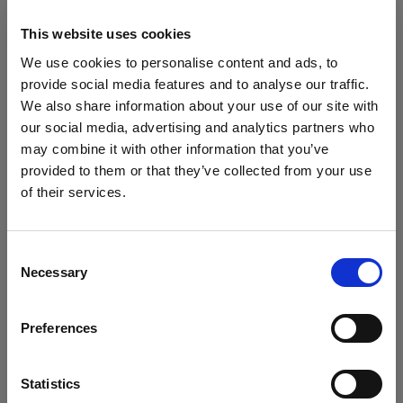
This website uses cookies
Battery-powered
We use cookies to personalise content and ads, to
provide social media features and to analyse our traffic.
Profoto B10
We also share information about your use of our site with
our social media, advertising and analytics partners who
Profoto B10 Plus
may combine it with other information that you’ve
provided to them or that they’ve collected from your use
Profoto B10X & B10X Plus
of their services.
Cyprus
にお住まいであると思われます。
Profoto Pro-B3
地域を変更しますか？
Consent
Necessary
Selection
Profoto A2 Connect キット
国
すべての製品を表示
Profoto A2
Preferences
Cyprus
Profoto B20 (250Ws, 40W)
言語
Statistics