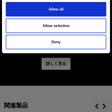
ターホルダーまたはOCF II バーンドアに直接装着
Allow all
できます。ワンタッチで取り外し可能です。OCF
カラーフィルター
II グリッドを重ね付けすることで、よりクリエイ
色補正とクリエイティブな効果を実現するた
ティブなロケーション撮影が可能になります。
Allow selection
めの Profoto ライトシェーピングツール
カラーフィルターは、写真における色のコントロー
注記: Profoto 製フラットフロントライトのみ推
ルと強化に最適なライトシェーピングツールです。
奨。最大 500Ws フラッシュ。LED モデリングラ
Deny
どんなライティングセットアップにも色味と創造性
イト内蔵の Profoto 製ストロボ専用です。熱耐性
を注入することができます。
のためハロゲンモデリングライト内蔵の Profoto
製ストロボには使用しないでください。
詳しく見る
特長
OCF II グリッド＆カラーフィルターホルダーや
OCF II バーンドアにマグネットで装着可能。
OCF II グリッドに簡単に重ねて使用可能。
関連製品