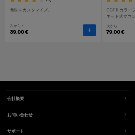
色味をカスタマイズ。
OCF II カ
ネット式マウ
次から：
次から：
-
OCF II カラーフィ
39,00 €
79,00 €
会社概要
お問い合わせ
サポート