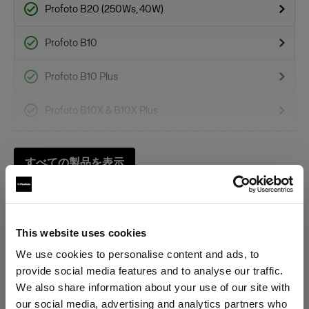
Profoto B20 (250Ws, 40W)
Profoto B10
Profoto B10 Plus
Profoto B10X & B10X Plus
Profoto Pro-B3
すべての製品を表示
Profoto B30 (500Ws,40W)
B1X
This website uses cookies
カラーフィルター
We use cookies to personalise content and ads, to
provide social media features and to analyse our traffic.
仕様：
OCF II カラーフィルターリング
We also share information about your use of our site with
our social media, advertising and analytics partners who