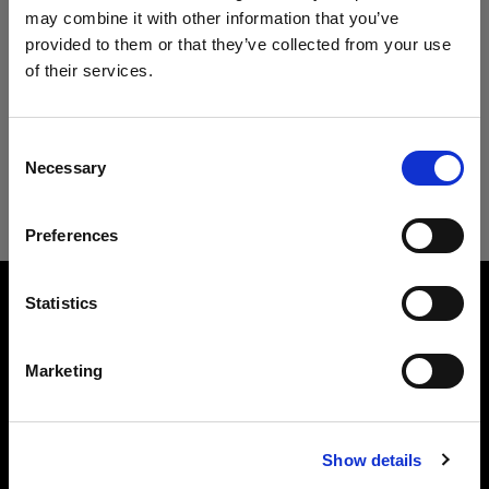
OCF II グリッド＆カラーフィルターホルダー
may combine it with other information that you’ve
provided to them or that they’ve collected from your use
製品情報
of their services.
Cyprus
にお住まいであると思われます。
ダウンロード
地域を変更しますか？
OCF II カラーフィルター ハーフ プラス
Consent
グリーン
Necessary
Selection
カラーでクリエイティブに。
国
ユーザーガイド
Preferences
Cyprus
製品番号
:
101045
最新のユーザーガイドをダウンロードする
言語
OCF II カラーフィルターで、ロケーション撮影で
Statistics
もクリエイティブに色味を演出。ローズピンクか
ユーザーガイドへ
日本語
ら、ジェイド、イエロー、ピーコックブルーま
Marketing
で、鮮やかな色を楽しめます。また、カラーフィ
ルター CTOや クオーター CTB、ハーフ プラス グ
サイトにアクセス
リーンを使うことで、ストロボ光を環境光に自然
に合わせることができます。マグネット式のカラ
Show details
ーフィルターは、OCF II グリッド＆カラーフィル