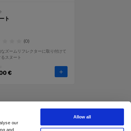
ト
ート
(
0
)
的なズームリフレクターに取り付けて
するスヌート
：
クター
-
スヌート
,00 €
Allow all
alyse our
ing and