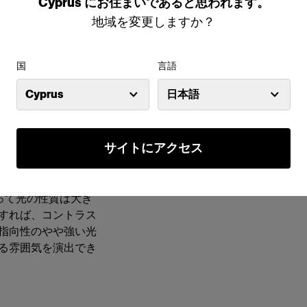
Cyprus
にお住まいであると思われます。
地域を変更しますか？
特長
国
言語
コントラストとドラ
光のコントロール精度を上げ
要なキーワードは
照射角は5°/10°/20°
Cyprus
日本語
をコントロールして
ズームリフレクターまたはグリ
簡単にできます。つ
用
ことができるので
サイトにアクセス
コンパクトかつ高品質な設計
提供しています。照
よって光の性質は大き
すれば、コントラス
指向性のやや強い光
る雰囲気を演出でき