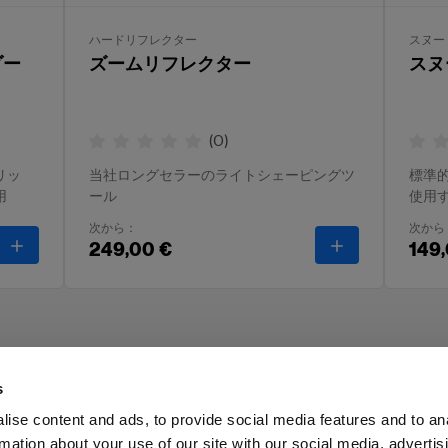
ハードリフレクター
スヌー
ダー
ズームリフレクター
スヌ
(
0
)
リッ
当社ロングセラーのライトシェーピングツ
標準
用
ール
使用
次から：
次から
-
グリッド・フィルターホルダー 180 mm
-
ズームリフレ
249,00 €
149
s
ise content and ads, to provide social media features and to an
rmation about your use of our site with our social media, advertis