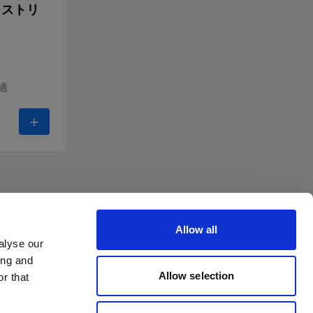
ス ストリ
適
ホワイト
-
Profoto ソフトボックス ストリップ型 シルバー
Allow all
alyse our
ing and
Allow selection
r that