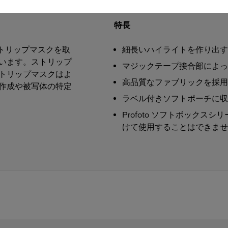
特長
ストリップマスクを取
細長いハイライトを作り出す
います。ストリップ
マジックテープ接合部によっ
トリップマスクはよ
高品質なファブリックを採用
作成や被写体の特定
ラベル付きソフトポーチに収
Profoto ソフトボックスシ
けて使用することはできませ