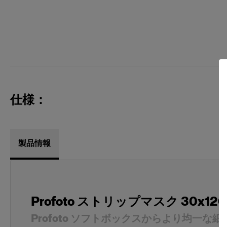
仕様：
製品情報
Profoto ストリップマスク 30x12
Profoto ソフトボックスからより均一