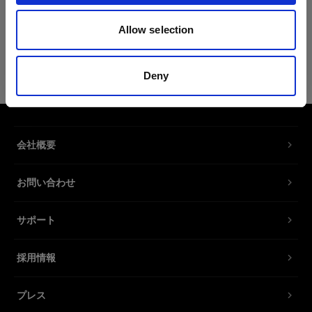
製品情報
Allow selection
ジャイアント300用ディフューザー 1/3
Deny
f-stop
ジャイアントリフレクターからの光を
拡散
会社概要
製品番号
:
254588
お問い合わせ
ジャイアントリフレクターは比較的やわらかく均
一な光を作り出しますが、さらに均一でやわらか
サポート
く、なめらかな光を求める場合は、オプションの
ディフューザーを取り付けることをお勧めしま
採用情報
す。また、ディフューザーは、絞り値が小さい時
や露光時間が長い時などに、減光フィルターとし
ても使用できます。
プレス