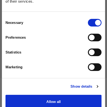
of their services.
Cyprus
にお住まいであると思われます。
地域を変更しますか？
Consent
719,01 €
消費税込み
Necessary
Selection
国
604,21 €
消費税抜き
在庫切れ
Preferences
Cyprus
在庫切れ
言語
Statistics
日本語
配送と返品
Marketing
サイトにアクセス
Show details
仕様：
Allow all