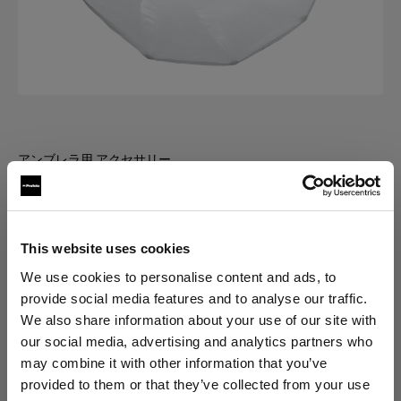
アンブレラ用 アクセサリー
ジャイアントリフレクター用ディフ
ューザー
(
0
)
This website uses cookies
We use cookies to personalise content and ads, to
バリエーションを選択：
provide social media features and to analyse our traffic.
We also share information about your use of our site with
our social media, advertising and analytics partners who
選択済み
may combine it with other information that you’ve
ジャイアント300用ディフューザー
provided to them or that they’ve collected from your use
1/3 f-stop