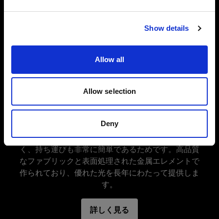
Profoto D30
Product number
処理済みのメタルを採用した、18種類のバージョ
サイトにアクセス
100983
ンをご用意しています。優れた性質を持つ光を作
Packs
Show details
Recommended for
り出し、長年に渡る過酷な使用にも対応する耐久
Main light
性を誇ります。
B2
Popular applications
Allow all
On-location and studio portrait
Profotoのアンブレラ ディープは、一般的なアン
アンブレラ用 アクセサリー
ブレラと比較して奥行きが深いパラボリックな形
Other
Measurements
Allow selection
アンブレラ
状になっています。奥深い形状によって、光の広
アンブレラ ディフューザー
無限の可能性を秘めた Profoto ライトシェー
No of rods
Length
がりの正確なコントロールが可能です。また、ア
ピングツール
16
69 cm / 27 in
ンブレラのホルダーでシャフトを上下にスライド
オンカメラ・フラッシュ
Deny
多くのフォトグラファーにとって、アンブレラは必
するだけで光をコントロールできます。アンブレ
Rod material
Depth
要不可欠なツールとなっています。万能で扱いやす
ラ ディープ ホワイトは、自然なやわらかい光を
Fiber glass
33 cm / 13 in
Profoto A1
く、持ち運びも非常に簡単であるためです。高品質
反射します。
Fabric
Weight
なファブリックと表面処理された金属エレメントで
White
0.5 kg / 1.1 lbs
その他
作られており、優れた光を長年にわたって提供しま
Center rod/pole (diameter)
Open diameter
す。
特長
Metal Top Cap for Umbrella Deep
8 mm / 0.35 in
85 cm / 33 in
Shaft diameter
詳しく見る
さらに精度の高いライトシェーピングを可能に
モノLED