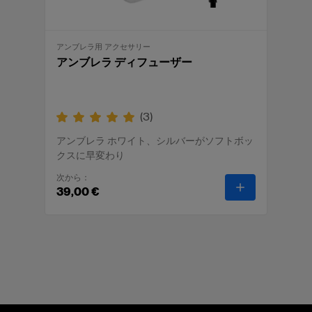
アンブレラ用 アクセサリー
アンブレラ ディフューザー
(
3
)
アンブレラ ホワイト、シルバーがソフトボッ
クスに早変わり
次から：
-
アンブレラ 
39,00 €