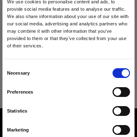
We use cookies to personalise content and ads, to
Heads
仕様：
provide social media features and to analyse our traffic.
We also share information about your use of our site with
Acute/D4 ヘッド
our social media, advertising and analytics partners who
製品情報
may combine it with other information that you’ve
Proツイン
provided to them or that they’ve collected from your use
of their services.
Proヘッド プラス
ダウンロード
アンブレラ ディープ ホワイト S
Cyprus
にお住まいであると思われます。
やわらかい光を作り出すズーム調整可
地域を変更しますか？
Pro-B ヘッド プラス
Consent
技術仕様
能な汎用アンブレラ
ユーザーガイド
Necessary
Selection
Mains-powered
国
製品番号
:
100983
アンブレラ ディープ ホワイト S
最新のユーザーガイドをダウンロードする
Preferences
Cyprus
D1
多くのフォトグラファーにとって、アンブレラは
必要不可欠なツールとなっています。扱いやす
Profoto Pro-D3
言語
ユーザーガイドへ
Statistics
Overview
く、持ち運びも非常に簡単であるためです。しか
日本語
も、Profotoのアンブレラには、当社のすべてのラ
Product name:
D2
Umbrella Deep White S
イトシェーピングツール同様、厳格な基準が適用
Marketing
されています。最高級のファブリックと表面加工