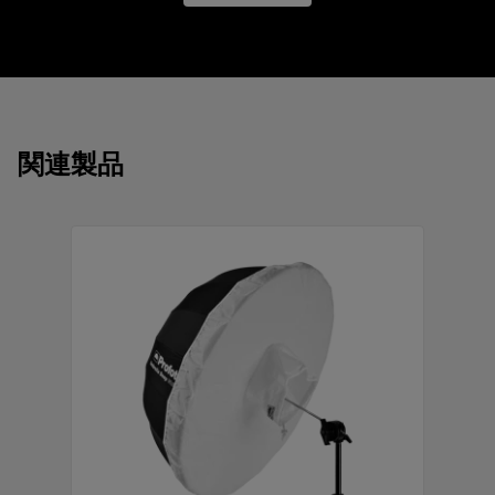
8 mm / 5/16 in
する奥行きのある形状
コンパクトかつ軽量で、携帯性に優れた設計
Profoto L1600D (1600W)
取り扱いが非常に簡単
Profoto L600C (600W)
16本のグラスファイバー製の骨組が、丸みのあ
る形状と均一な光の広がりを実現
Profoto L600D (600W)
関連製品
耐熱性の高品質ファブリックを採用
さびや変色に強い表面加工処理済メタルを採用
しています
オプションのディフューザーを使用すると、や
わらかい光をより均一に拡散できます
保管や輸送中にアンブレラを保護する専用バッ
グが付属しています