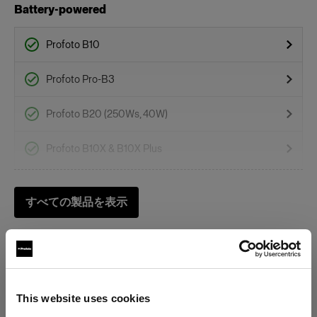
Battery-powered
Profoto B10
Profoto Pro-B3
Profoto B20 (250Ws, 40W)
Profoto B10X & B10X Plus
Profoto B10 Plus
すべての製品を表示
Profoto B1
Profoto B30 (500Ws,40W)
B1X
This website uses cookies