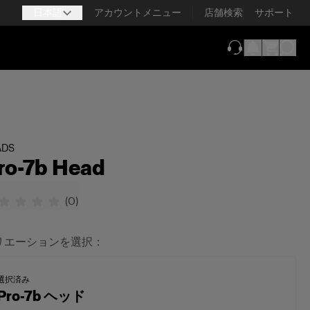
日本語
アカウントメニュー
店舗検索
サポート
（新しいタブで
ADS
ro-7b Head
(
0
)
リエーションを選択：
選択済み
Pro-7b ヘッド