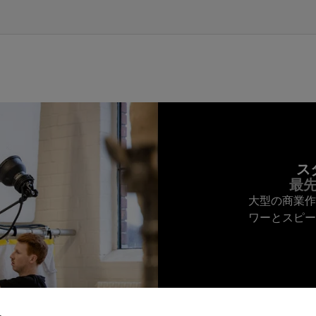
ス
最
大型の商業作
ワーとスピー