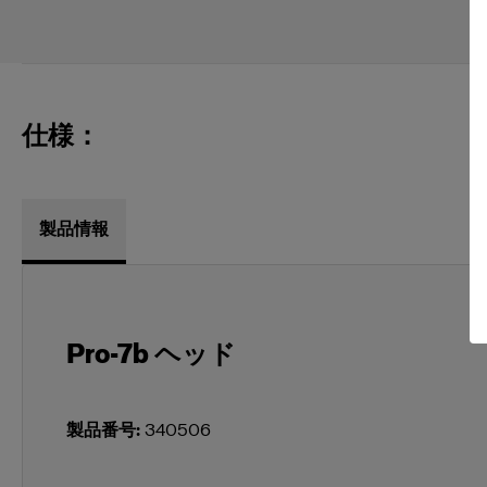
仕様：
製品情報
Pro-7b ヘッド
製品番号
:
340506