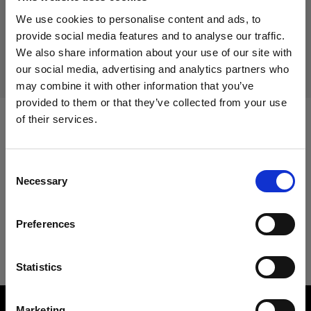
生産中止の製品
We use cookies to personalise content and ads, to
本製品は生産中止になりましたので、ご購入いただけませ
provide social media features and to analyse our traffic.
ん。詳しくは当社までお問い合わせください。
We also share information about your use of our site with
our social media, advertising and analytics partners who
may combine it with other information that you’ve
provided to them or that they’ve collected from your use
of their services.
Cyprus
にお住まいであると思われます。
仕様：
地域を変更しますか？
Consent
Necessary
Selection
製品情報
国
Preferences
Cyprus
Proリング
言語
Statistics
製品番号
:
100016
日本語
Marketing