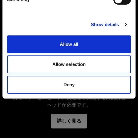
特長
サイトにアクセス
Show details
Allow all
Allow selection
スタジオジェネレーターヘッド
最先端のジェネレーター用ヘッド
Deny
大型の商業作品の撮影や過酷な大量撮影では、驚異
的なパワーとスピード、安定性を実現する高品質な
ヘッドが必要です。
詳しく見る