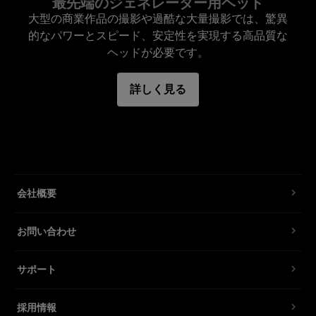
最先端のジェネレーター用ヘッド
大型の商業作品の撮影や過酷な大量撮影では、驚異
Proツインは、Proヘッド プラスと同様、コンパク
的なパワーとスピード、安定性を実現する高品質な
トで耐久性に優れています。120種類を超えるプ
ヘッドが必要です。
ロフォトのライトシェーピングツールを取り付け
ることが可能です。また、プロフォトのズーム機
詳しく見る
能に対応しています。ズーム機能とは、リフレク
ターのヘッドを前後にスライドするだけで光を形
作ることができる機能のことです。
特長
会社概要
堅牢でコンパクトなボディを持つ、優れたパフ
お問い合わせ
ォーマンスのヘッド。
2つのクオーツフラッシュチューブは、過酷な
サポート
使用にも耐え、最大9,600Wsの出力を誇りま
す。
採用情報
UV減光ガラスカバーと、気密型コネクタによっ