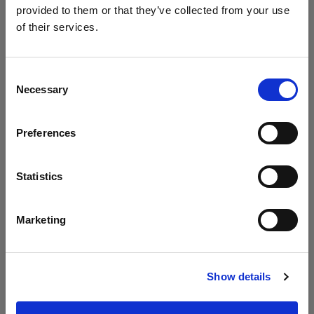
provided to them or that they’ve collected from your use
Packs
of their services.
Cyprus
にお住まいであると思われます。
Pro-B4
地域を変更しますか？
Consent
Necessary
Selection
Pro-10
国
D4
Preferences
Cyprus
すべての製品を表示
言語
Statistics
日本語
Marketing
サイトにアクセス
仕様：
Show details