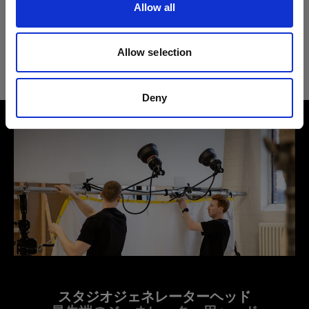
Allow all
製品情報
Allow selection
Proツイン UV 500W (マグナムリフレ
クター付)
Deny
Pro-10およびPro-11のパフォーマンス
を増幅
製品番号
:
900719
Proツインは、プラグとフラッシュチューブをそ
れぞれ2つ備えた、汎用性に優れたシングルヘッ
ドです。両方のプラグを1つのジェネレーターに接
続すると、閃光時間が半分になり、各プラグを個
別のジェネレーターに接続すると、出力もリサイ
クルタイムのスピードも2倍になります。Pro-10
またはPro-11と併用すると、ジェネレーターの能
スタジオジェネレーターヘッド
力を最大限に引き出すことができます。