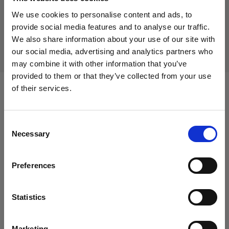
生産中止の製品
We use cookies to personalise content and ads, to
本製品は生産中止になりましたので、ご購入いただけませ
provide social media features and to analyse our traffic.
ん。詳しくは当社までお問い合わせください。
We also share information about your use of our site with
our social media, advertising and analytics partners who
may combine it with other information that you’ve
provided to them or that they’ve collected from your use
of their services.
次に対応：
Cyprus
にお住まいであると思われます。
地域を変更しますか？
Consent
Necessary
Selection
Packs
国
Pro-10
Preferences
Cyprus
D4
言語
Statistics
日本語
Marketing