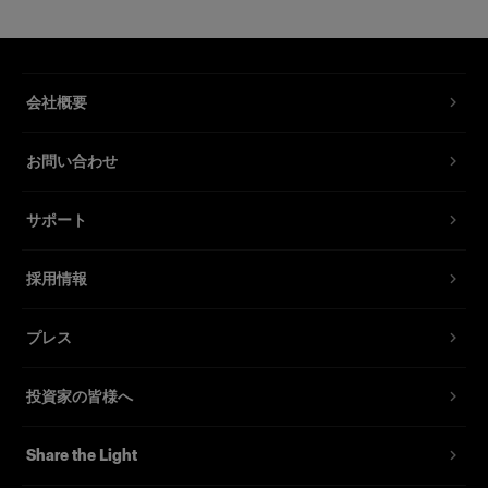
均一な細長いハイライトを作り出す
製品番号
:
100737
会社概要
ストリップライトは、ぼんやりとした減光部の細
長いライトを作り出す特殊効果ライトです。多く
お問い合わせ
の場合、シャープな輪郭の完全に均一なハイライ
トを作るため、オプションのバーンドアを取り付
けて使用します。
サポート
高度なコントロールが可能な細長いバックグラウ
採用情報
ンド照明として、単体での使用にも最適です。モ
デルを浮き立たせる演出を求めるファッションフ
プレス
ォトグラファーや、車体に反射する光をシャープ
に形作りたいカーフォトグラファーに愛用されて
投資家の皆様へ
います。
Share the Light
特長