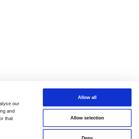
Allow all
alyse our
ing and
Allow selection
r that
Deny