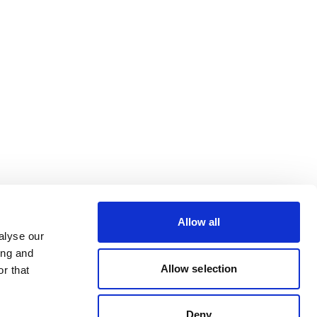
Allow all
alyse our
ing and
Allow selection
r that
Deny