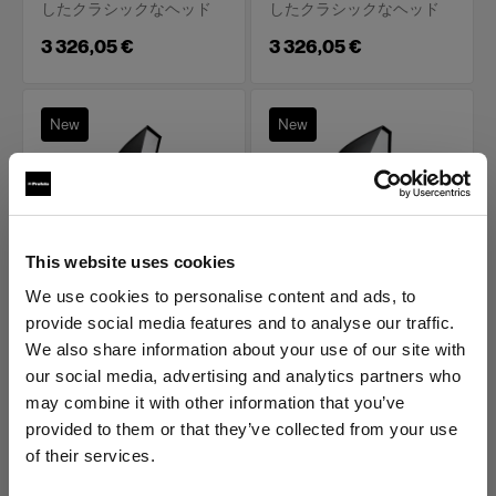
したクラシックなヘッド
したクラシックなヘッド
3 326,05 €
3 326,05 €
New
New
This website uses cookies
We use cookies to personalise content and ads, to
ソフトボックス
ソフトボックス
provide social media features and to analyse our traffic.
Profoto ソフトボック
Profoto ソフトボック
ス 120x180cm シルバ
ス 150cm Octa シルバ
We also share information about your use of our site with
ー
ー
our social media, advertising and analytics partners who
may combine it with other information that you’ve
(
4
)
(
10
)
provided to them or that they’ve collected from your use
正確性と汎用性を備えたや
包み込むような自然でやわ
of their services.
わらかい光を作る
らかい光を作り出す
Cyprus
にお住まいであると思われます。