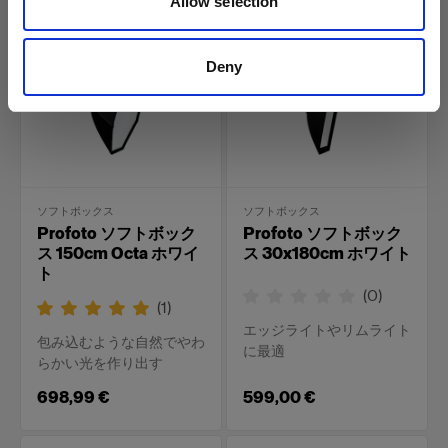
Allow selection
New
New
Deny
ソフトボックス
ソフトボックス
Profoto ソフトボック
Profoto ソフトボック
ス 150cm Octa ホワイ
ス 30x180cm ホワイト
ト
(
0
)
(
1
)
エッジライトやリムライト
包み込むような自然でやわ
に最適
らかい光を作り出す
698,99 €
599,00 €