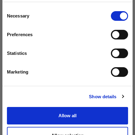
698,99 €
698,99 €
地域を変更しますか？
Consent
Necessary
Selection
国
New
New
Preferences
Cyprus
言語
Statistics
日本語
Marketing
ソフトボックス
ソフトボックス
Profoto ソフトボック
Profoto ソフトボック
ス 30x180cm シルバー
ス 120x180cm ホワイ
サイトにアクセス
ト
Show details
(
0
)
(
1
)
エッジライトやリムライト
正確性と汎用性を備えたや
に最適
Allow all
わらかい光を作る
599,00 €
698,99 €