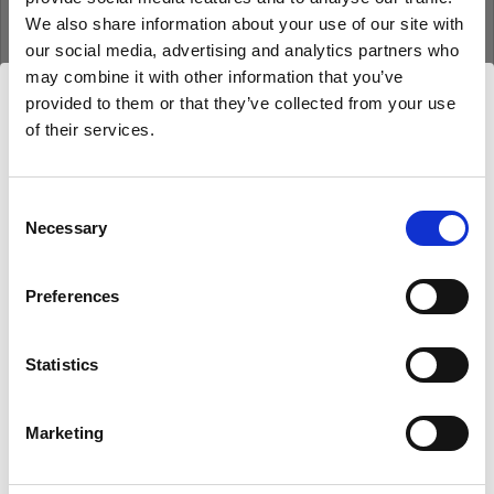
We also share information about your use of our site with
our social media, advertising and analytics partners who
may combine it with other information that you’ve
Anmeldedaten speichern
Kennwort vergessen?
provided to them or that they’ve collected from your use
of their services.
Wir
vermuten,
dass
Sie
in
Czech Republic
Anmelden
ansässig
sind.
Möchten Sie Ihren Standort aktualisieren?
Consent
Necessary
Neu bei Profoto?
Selection
Land
Anmelden
Preferences
Czech Republic
Statistics
Sprache
Deutsch
Marketing
About us