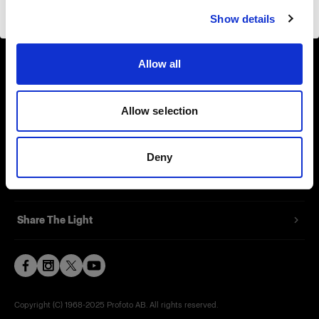
Website besuchen
Show details
Contact
Allow all
Support
Careers
Allow selection
Press
Deny
Investors
Share The Light
Copyright (C) 1968-2025 Profoto AB. All rights reserved.