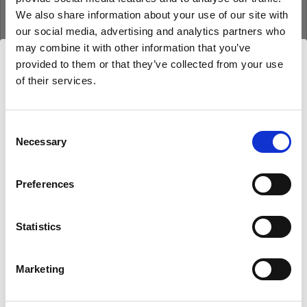
We also share information about your use of our site with
our social media, advertising and analytics partners who
may combine it with other information that you’ve
Anmeldedaten speichern
Kennwort vergessen?
provided to them or that they’ve collected from your use
of their services.
Wir
vermuten,
dass
Sie
in
Czech Republic
Anmelden
ansässig
sind.
Möchten Sie Ihren Standort aktualisieren?
Consent
Necessary
Neu bei Profoto?
Selection
Land
Anmelden
Preferences
Czech Republic
Statistics
Sprache
Deutsch
Marketing
About us