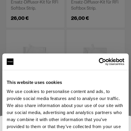
Ersatz-Diffusor-Kit für RFi
Ersatz-Diffusor-Kit für RFi
Softbox Strip.
Softbox Strip.
26,00 €
26,00 €
This website uses cookies
ERSATZTEILE FÜR RFI
ERSATZTEILE FÜR RFI
SOFTBOXES
SOFTBOXES
We use cookies to personalise content and ads, to
Diffuser kit for RFi
Diffuser kit for RFi
provide social media features and to analyse our traffic.
Softbox 1x6'
Softbox 2x2'
We also share information about your use of our site with
our social media, advertising and analytics partners who
(
0
)
(
0
)
may combine it with other information that you’ve
Ersatz-Diffusor-Kit für RFi
Ersatz-Diffusor-Kit für RFi
provided to them or that they’ve collected from your use