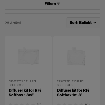
Filtern
Jetzt sortieren nach
Be
Sort
:
Beliebt
26
Artikel
ERSATZTEILE FÜR RFI
ERSATZTEILE FÜR RFI
SOFTBOXES
SOFTBOXES
Diffuser kit for RFi
Diffuser kit for RFi
Softbox 1.3x2'
Softbox 1x1.3'
(
0
)
(
0
)