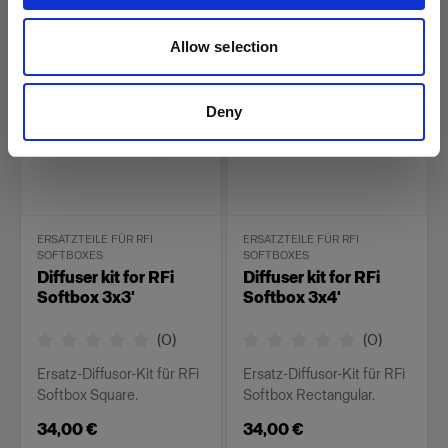
26,00 €
34,00 €
Allow selection
Deny
ERSATZTEILE FÜR RFI
ERSATZTEILE FÜR RFI
SOFTBOXES
SOFTBOXES
Diffuser kit for RFi
Diffuser kit for RFi
Softbox 3x3'
Softbox 3x4'
(
0
)
(
0
)
Ersatz-Diffusor-Kit für RFi
Ersatz-Diffusor-Kit für RFi
Softbox Square.
Softbox Rectangular.
34,00 €
34,00 €