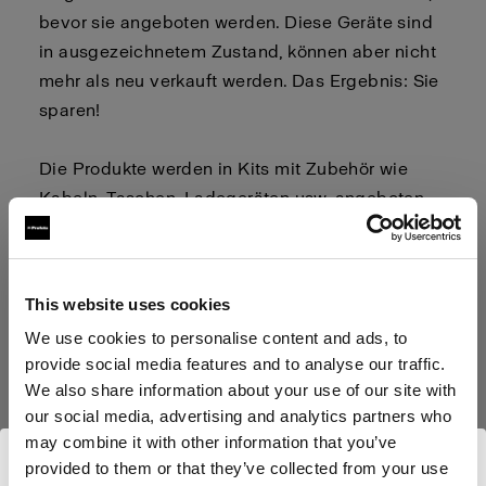
bevor sie angeboten werden. Diese Geräte sind
in ausgezeichnetem Zustand, können aber nicht
mehr als neu verkauft werden. Das Ergebnis: Sie
sparen!
Die Produkte werden in Kits mit Zubehör wie
Kabeln, Taschen, Ladegeräten usw. angeboten.
Schauen Sie sich die Produktseiten an, um zu
sehen, was in dem Kit enthalten ist.
This website uses cookies
We use cookies to personalise content and ads, to
Der Verkauf von Vorführgeräten ist
provide social media features and to analyse our traffic.
endgültig. Rückgaben sind nicht
We also share information about your use of our site with
möglich.
our social media, advertising and analytics partners who
may combine it with other information that you’ve
Wenn Sie sich zum Kauf entschieden haben,
provided to them or that they’ve collected from your use
klicken Sie für das jeweilige Produkt auf die