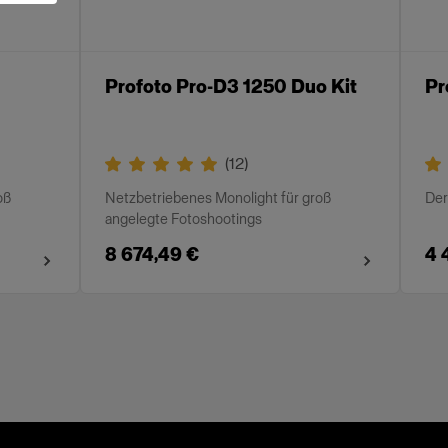
Profoto Pro-D3 1250 Duo Kit
Pr
(
12
)
oß
Netzbetriebenes Monolight für groß
Der
angelegte Fotoshootings
8 674,49 €
4 