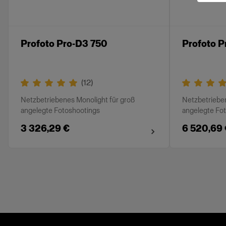
Profoto Pro-D3 750
Profoto P
(
12
)
Netzbetriebenes Monolight für groß
Netzbetrieben
angelegte Fotoshootings
angelegte Fo
3 326,29 €
6 520,69