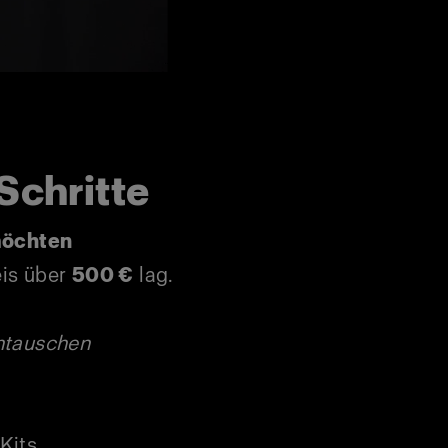
 Schritte
möchten
eis über
500 €
lag.
ntauschen
Kits.