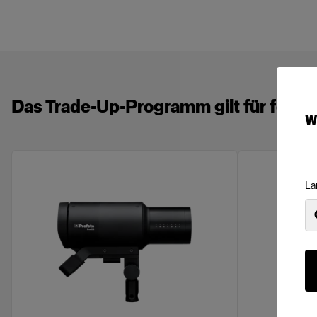
Das Trade-Up-Programm gilt für folge
W
La