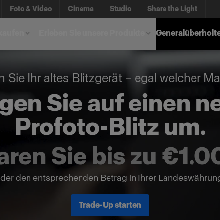
Foto & Video
Cinema
Studio
Share the Light
kaufen
Erleben Sie unsere Produkte
Generalüberholt
 Sie Ihr altes Blitzgerät – egal welcher Mar
igen Sie auf einen n
Profoto-Blitz um.
aren Sie bis zu €1.0
der den entsprechenden Betrag in Ihrer Landeswährun
Trade-Up starten