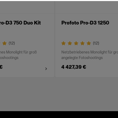
ro-D3 750 Duo Kit
Profoto Pro-D3 1250
(
12
)
(
12
)
es Monolight für groß
Netzbetriebenes Monolight für gr
toshootings
angelegte Fotoshootings
 €
4 427,39 €