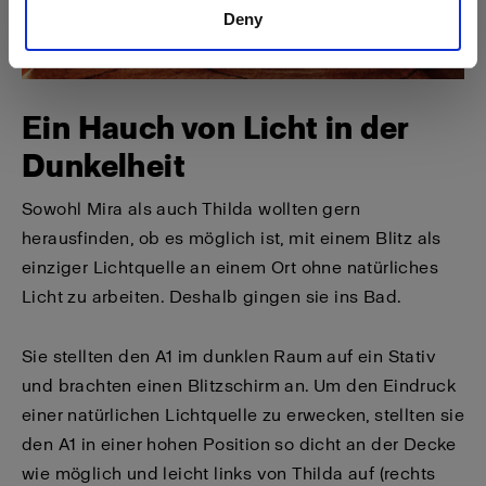
Deny
Ein Hauch von Licht in der
Dunkelheit
Sowohl Mira als auch Thilda wollten gern
herausfinden, ob es möglich ist, mit einem Blitz als
einziger Lichtquelle an einem Ort ohne natürliches
Licht zu arbeiten. Deshalb gingen sie ins Bad.
Sie stellten den A1 im dunklen Raum auf ein Stativ
und brachten einen Blitzschirm an. Um den Eindruck
einer natürlichen Lichtquelle zu erwecken, stellten sie
den A1 in einer hohen Position so dicht an der Decke
wie möglich und leicht links von Thilda auf (rechts