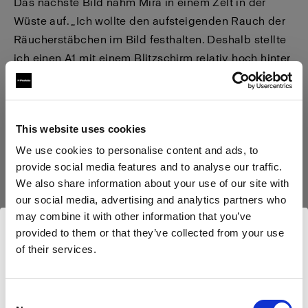
Das nächste Bild nahm Mira in einem Zelt in der
Wüste auf. „Ich wollte den aufsteigenden Rauch der
Räucherstäbchen im Bild festhalten. Deshalb stellte
ich einen A1 mit einem Blitzschirm relativ hoch hinter
Thilda auf.“ Der andere A1 stand auf dem Boden
leicht rechts vor ihr, um ihr Gesicht zu beleuchten
und zu konturieren. Erneut befestigte Mira einen
This website uses cookies
Dome Diffuser auf dem Magnetkopf, um das Licht so
We use cookies to personalise content and ads, to
weich wie möglich zu halten.
provide social media features and to analyse our traffic.
We also share information about your use of our site with
our social media, advertising and analytics partners who
may combine it with other information that you’ve
provided to them or that they’ve collected from your use
of their services.
Wir
vermuten,
dass
Sie
in
Czech Republic
ansässig
sind.
Möchten Sie Ihren Standort aktualisieren?
Consent