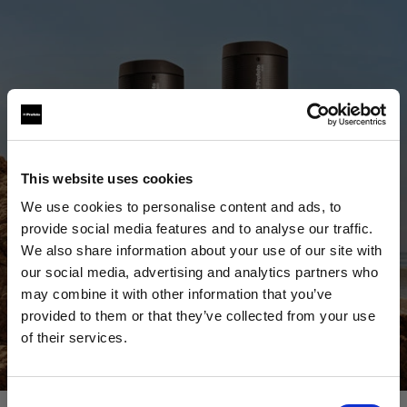
This website uses cookies
We use cookies to personalise content and ads, to
provide social media features and to analyse our traffic.
We also share information about your use of our site with
our social media, advertising and analytics partners who
may combine it with other information that you’ve
provided to them or that they’ve collected from your use
Ver todos los productos
of their services.
Creemos
que
estás
en
Czech Republic
.
Comprar ahora
¿Quieres actualizar tu ubicación?
Consent