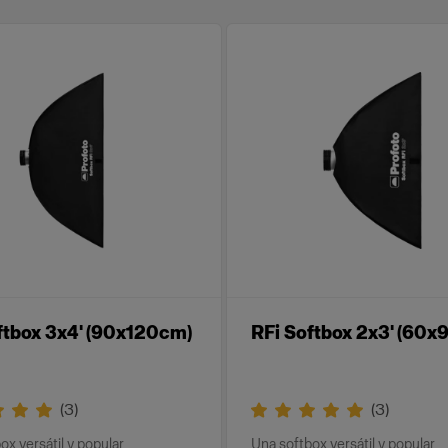
ftbox 3x4' (90x120cm)
RFi Softbox 2x3' (60
(
3
)
(
3
)
ox versátil y popular
Una softbox versátil y popular