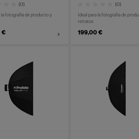
(
0
)
(
0
)
 la fotografía de producto y
Ideal para la fotografía de prod
retratos
 €
199,00 €