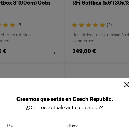
ftbox 3' (90cm) Octa
RFi Softbox 1x6' (30x
(
5
)
(
2
)
a obtener retratos
Resulta ideal en la iluminación 
dores
o contornos
0 €
349,00 €
Creemos
que
estás
en
Czech Republic
.
¿Quieres actualizar tu ubicación?
País
Idioma