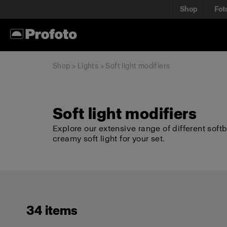
Shop
Fot
Shop
>
Lights
> Soft light modifiers
Soft light modifiers
Explore our extensive range of different soft
creamy soft light for your set.
34 items