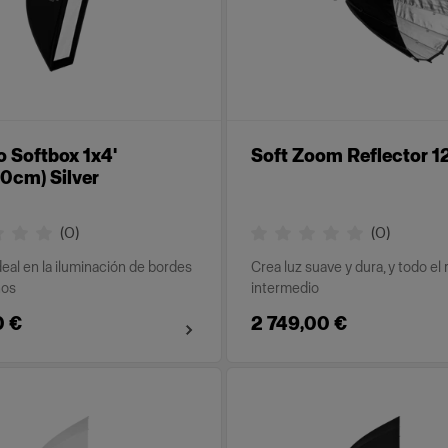
o Softbox 1x4'
Soft Zoom Reflector 1
0cm) Silver
(
0
)
(
0
)
deal en la iluminación de bordes
Crea luz suave y dura, y todo el
nos
intermedio
0 €
2 749,00 €