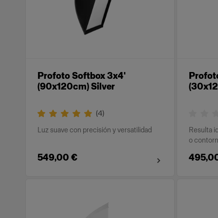
Profoto Softbox 3x4'
Profot
(90x120cm) Silver
(30x12
(
4
)
Luz suave con precisión y versatilidad
Resulta i
o contor
549,00 €
495,0