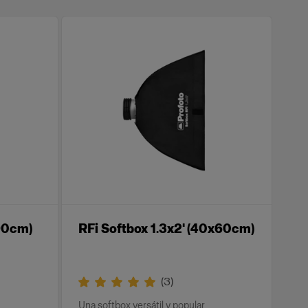
x90cm)
RFi Softbox 1.3x2' (40x60cm)
(
3
)
Una softbox versátil y popular