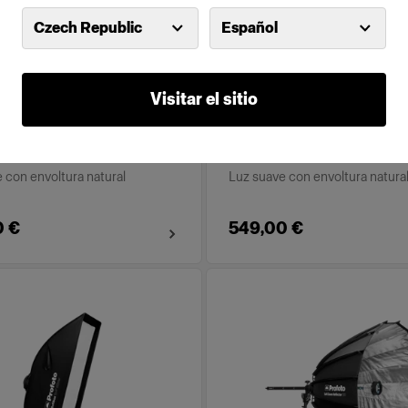
Czech Republic
Español
o Softbox 3' (90cm)
Profoto Softbox 4' (1
ilver
Octa Silver
Visitar el sitio
(
10
)
(
10
)
 con envoltura natural
Luz suave con envoltura natura
0 €
549,00 €