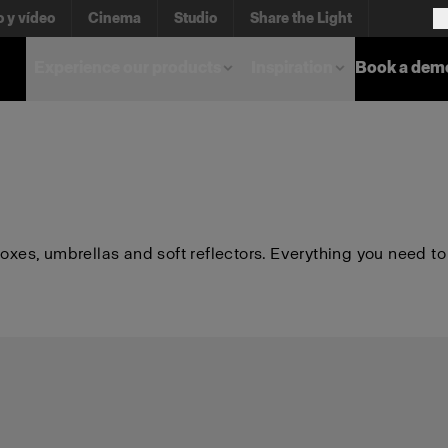
o y vídeo
Cinema
Studio
Share the Light
Experience our products
Inspiration
Book a dem
boxes, umbrellas and soft reflectors. Everything you need to