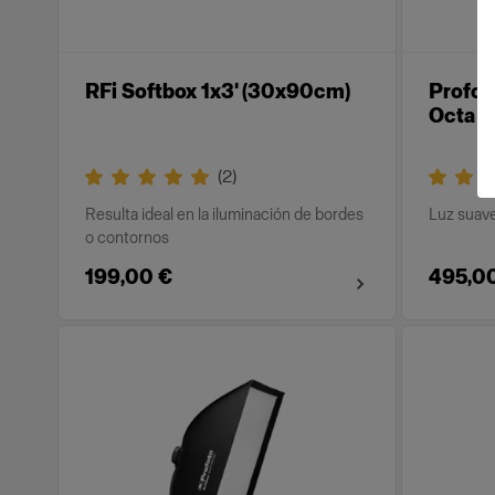
RFi Softbox 1x3' (30x90cm)
Profot
Octa S
(
2
)
Resulta ideal en la iluminación de bordes
Luz suave
o contornos
199,00 €
495,0