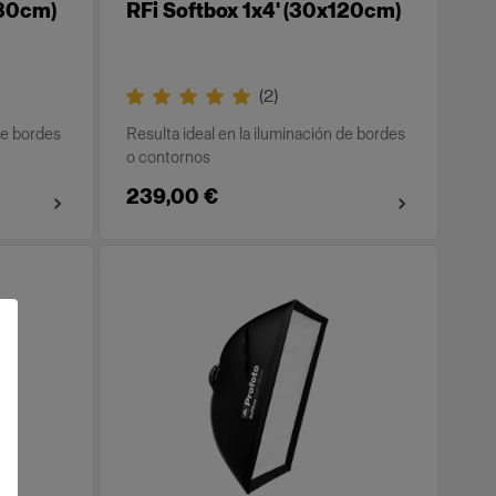
180cm)
RFi Softbox 1x4' (30x120cm)
(
2
)
de bordes
Resulta ideal en la iluminación de bordes
o contornos
239,00 €