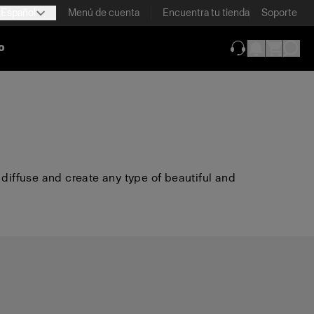
Español
Menú de cuenta
Encuentra tu tienda
Soporte
o
(se abre en una
 diffuse and create any type of beautiful and