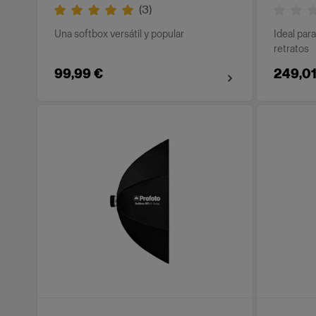
(
3
)
Una softbox versátil y popular
Ideal para
retratos
99,99 €
249,01