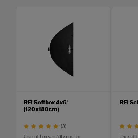
RFi Softbox 4x6'
RFi So
(120x180cm)
(
3
)
Una softbox versátil y popular
Una softb