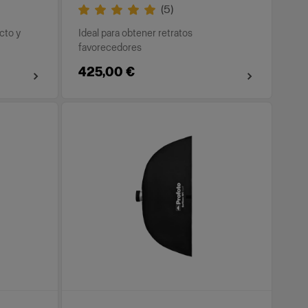
(
5
)
ucto y
Ideal para obtener retratos
favorecedores
425,00 €