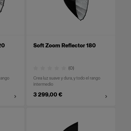
20
Soft Zoom Reflector 180
(
0
)
 rango
Crea luz suave y dura, y todo el rango
intermedio
3 299,00 €