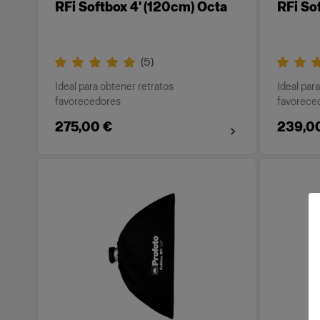
RFi Softbox 4' (120cm) Octa
RFi So
(
5
)
Ideal para obtener retratos
Ideal par
favorecedores
favorece
275,00 €
239,0