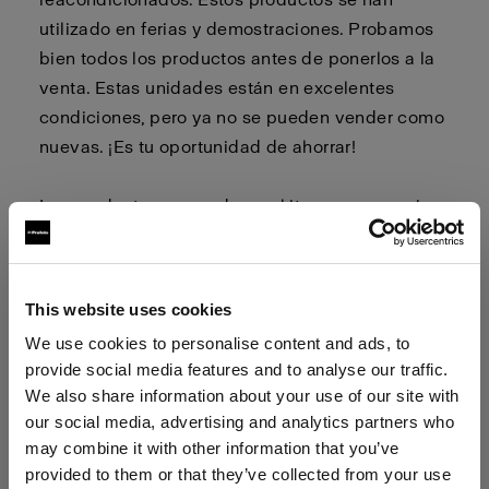
utilizado en ferias y demostraciones. Probamos
bien todos los productos antes de ponerlos a la
venta. Estas unidades están en excelentes
condiciones, pero ya no se pueden vender como
nuevas. ¡Es tu oportunidad de ahorrar!
Los productos se venden en kits con accesorios
como cables, bolsas, cargadores, etc. Consulta
las páginas de los productos para ver qué
incluye el kit.
This website uses cookies
We use cookies to personalise content and ads, to
provide social media features and to analyse our traffic.
La venta de unidades de
We also share information about your use of our site with
demostración es definitiva. No se
our social media, advertising and analytics partners who
aceptan devoluciones.
may combine it with other information that you’ve
provided to them or that they’ve collected from your use
Para comprarlas, haz clic en el botón Comprar