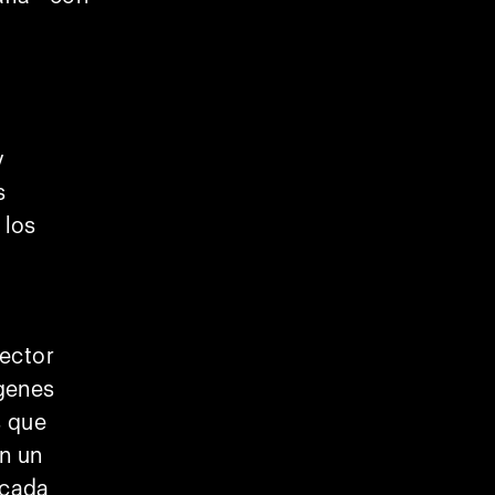
y
s
 los
sector
ágenes
s que
n un
 cada