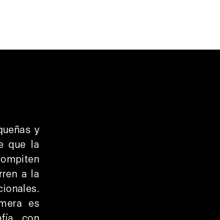
queñas y
e que la
 compiten
rren a la
cionales.
amera es
afía con