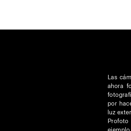
Las cám
ahora f
fotograf
por hace
luz exte
Profoto
ejemplo