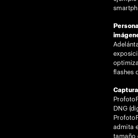
smartpho
Persona
imágene
Adelánta
exposici
optimiza
flashes 
Captura
ProfotoR
DNG (dig
ProfotoR
admita 
tamaño 