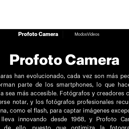
Profoto Camera
Modos
Vídeos
Profoto Camera
aras han evolucionado, cada vez son más pe
orman parte de los smartphones, lo que hac
ía sea más accesible. Fotógrafos y creadores
rse notar, y los fotógrafos profesionales recu
rna, como el flash, para captar imágenes excep
 lleva innovando desde 1968, y Profoto C
 de ello, puesto que optimiza la fotogr