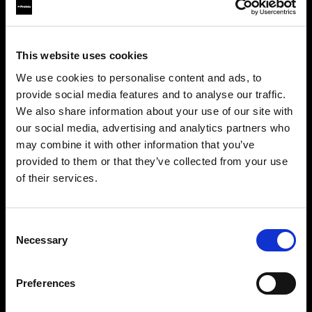
desmontables para minimizar la necesidad de
posproducción.
This website uses cookies
We use cookies to personalise content and ads, to
provide social media features and to analyse our traffic.
We also share information about your use of our site with
our social media, advertising and analytics partners who
may combine it with other information that you’ve
provided to them or that they’ve collected from your use
of their services.
Consent
Necessary
Selection
Piernas de mujer
Preferences
Las piernas de mujer vienen con talle bajo y alto,
lo que permite fotografiar una amplia gama de