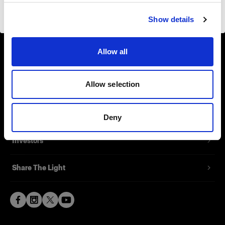
About us
Visiter le site
Show details
Contact
Allow all
Support
Allow selection
Careers
Press
Deny
Investors
Share The Light