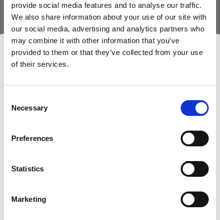
provide social media features and to analyse our traffic.
Mot de passe
We also share information about your use of our site with
our social media, advertising and analytics partners who
may combine it with other information that you’ve
Se souvenir de moi
Mot de passe oublié ?
provided to them or that they’ve collected from your use
of their services.
Nous
pensons
que
vous
vous
trouvez
ici :
Czech
Se connecter
Republic
.
Mettre à jour votre emplacement ?
Consent
Necessary
Selection
Nouvel utilisateur Profoto ?
Pays
Preferences
S’inscrire
Czech Republic
Statistics
Langue
Français
Marketing