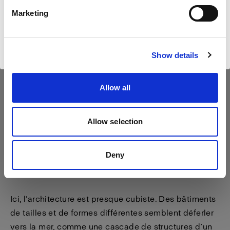
Français
Marketing
Visiter le site
Show details
Allow all
Et le soleil fut
Allow selection
Une fois les nuages dissipés, Hannah a dû tout
Deny
mettre en œuvre pour compenser les rayons solaires
de la mi-journée.
Ici, l’architecture est presque cubiste. Des bâtiments
de tailles et de formes différentes semblent déferler
vers la mer, comme une cascade de structures d’un