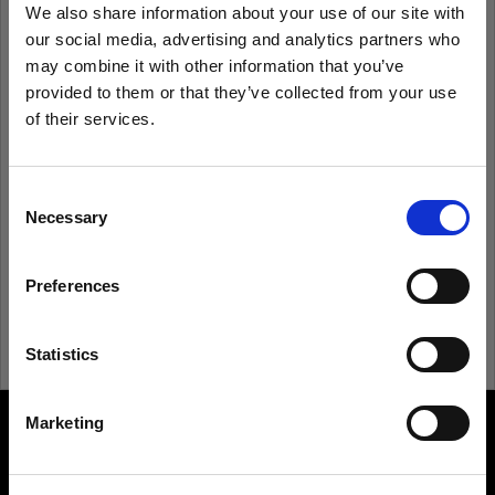
We also share information about your use of our site with
our social media, advertising and analytics partners who
Ricorda
Hai dimenticato la password?
may combine it with other information that you’ve
provided to them or that they’ve collected from your use
of their services.
Accedi
Crediamo
che
tu
sia
nel
Czech Republic
.
Aggiornare la tua location?
Consent
Non conosci Profoto?
Necessary
Selection
Paese
Registrati
Preferences
Czech Republic
Lingua
Statistics
Italiano
Marketing
About us
Visita sito