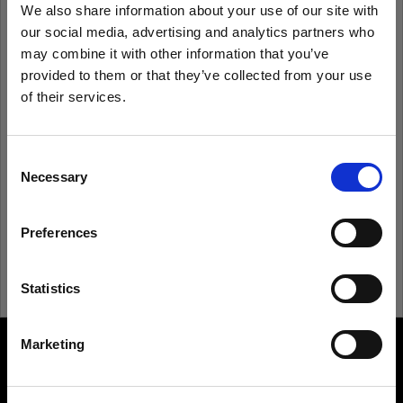
We also share information about your use of our site with
our social media, advertising and analytics partners who
Ricorda
Hai dimenticato la password?
may combine it with other information that you’ve
provided to them or that they’ve collected from your use
of their services.
Accedi
Crediamo
che
tu
sia
nel
Czech Republic
.
Aggiornare la tua location?
Consent
Non conosci Profoto?
Necessary
Selection
Paese
Registrati
Preferences
Czech Republic
Lingua
Statistics
Italiano
Marketing
About us
Visita sito