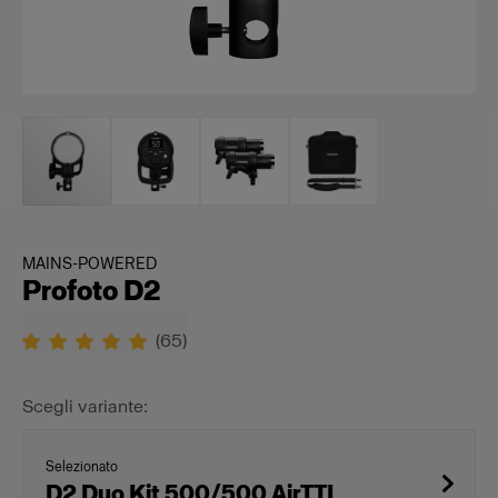
MAINS-POWERED
Profoto D2
(
65
)
Scegli variante:
Selezionato
D2 Duo Kit 500/500 AirTTL