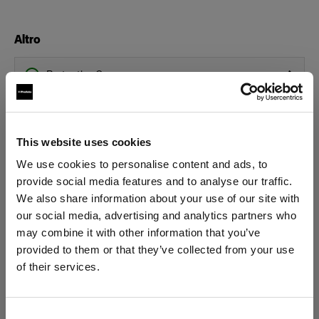
Altro
Protective Cap
Stand Bracket Knob
This website uses cookies
Flashtubes
We use cookies to personalise content and ads, to
High Capacity Flashtube for D2
provide social media features and to analyse our traffic.
We also share information about your use of our site with
Flashtube for D2
our social media, advertising and analytics partners who
Mostra tutti i prodotti
may combine it with other information that you’ve
Glass Covers
provided to them or that they’ve collected from your use
of their services.
Crediamo
che
tu
sia
nel
Czech Republic
.
Glass dome for flat front monolights
Aggiornare la tua location?
Consent