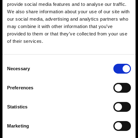
provide social media features and to analyse our traffic.
We also share information about your use of our site with
our social media, advertising and analytics partners who
may combine it with other information that you’ve
provided to them or that they’ve collected from your use
Precisione e controllo impressionanti
of their services.
Con una potenza regolabile di 11 f-stop a portata
di mano sarà semplice ottenere il set-up di luce
che desideri. È regolabile a incrementi di 1/10 f-
Consent
Necessary
stop da 2,4 fino a 2400 Ws; disporrai inoltre di
Selection
controllo indipendente su ciascuna testa. Tutto
ciò che ti serve per scattare fotografie con
Preferences
potenza e precisione, una dopo l’altra.
Statistics
Costruito per durare con prestazioni coerenti
Il Pro-11 è progettato per scattare a volumi
elevati con un’incredibile coerenza. Costruito
Marketing
con ingegneria e abilità senza compromessi, è
così robusto e durevole che continuerà a